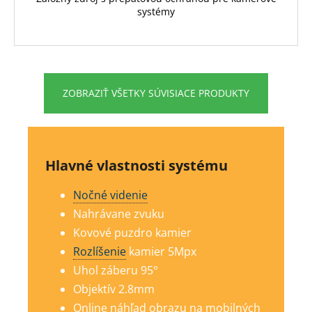
systémy
ZOBRAZIŤ VŠETKY SÚVISIACE PRODUKTY
Hlavné vlastnosti systému
Nočné videnie
Nahrávane zvuku
Kovové puzdro kamier
Rozlíšenie
kamier 5Mp
x
Uhol záberu 95°
Objektív 2.8mm
Online náhľad obrazu na mobilných