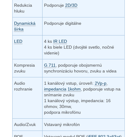
Redukcia
Podporuje
2D/3D
hluku
Dynamická
Podporuje digitálne
šírka
LED
4 ks
IR LED
4 ks biele LED (dvojité svetlo, nočné
videnie)
Kompresia
G.711
, podporuje obojsmernú
zvuku
synchronizáciu hovoru, zvuku a videa
Audio
1 kanálový vstup, úroveň:
2Vp-p
,
rozhranie
impedancia
1kohm
, podporuje vstup na
snímanie zvuku
1 kanálový výstup, impedancia: 16
ohmov, 30mw,
podpora mikrofónu
Audio/Zvuk
Vstavaný mikrofón
POE
Vstavaný modul POE (
iEEE 802.3af/3at
)