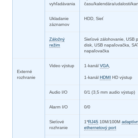
vyhľadávania
času/kalendára/udalosti/kan
Ukladanie
HDD, Sieť
záznamov
Záložný
Sieťové zálohovanie, USB 
režim
disk, USB napaľovačka, SA
napaľovačka
Video výstup
1-kanál
VGA
,
Externé
rozhranie
1-kanál
HDMI
HD výstup
Audio I/O
0/1 (3,5 mm audio výstup)
Alarm I/O
0/0
Sieťové
1*
RJ45
10M/100M
adaptív
rozhranie
ethernetový port