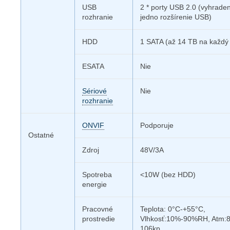
USB
2 * porty USB 2.0 (vyhraden
rozhranie
jedno rozšírenie USB)
HDD
1 SATA (až 14 TB na každý 
ESATA
Nie
Sériové
Nie
rozhranie
ONVIF
Podporuje
Ostatné
Zdroj
48V/3A
Spotreba
<10W (bez HDD)
energie
Pracovné
Teplota: 0°C-+55°C,
prostredie
Vlhkosť:10%-90%RH, Atm:
106kp