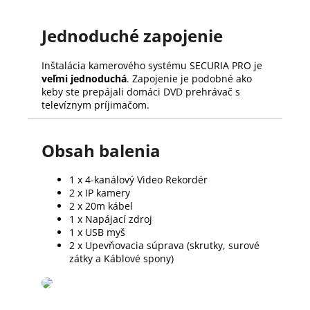
Jednoduché zapojenie
Inštalácia kamerového systému SECURIA PRO je
veľmi jednoduchá
. Zapojenie je podobné ako
keby ste prepájali domáci DVD prehrávač s
televíznym príjimačom.
Obsah balenia
1 x 4-kanálový Video Rekordér
2 x IP kamery
2 x 20m kábel
1 x Napájací zdroj
1 x USB myš
2 x Upevňovacia súprava (skrutky, surové
zátky a Káblové spony)