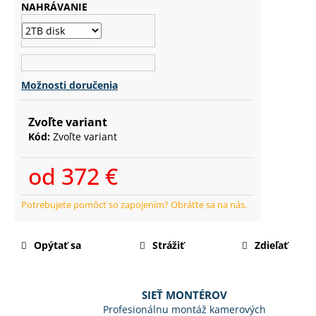
č
NAHRÁVANIE
a
m
e
Možnosti doručenia
Zvoľte variant
Kód:
Zvoľte variant
od
372 €
Jednotková
cena:
Opýtať sa
Strážiť
Zdieľať
SIEŤ MONTÉROV
Profesionálnu montáž kamerových