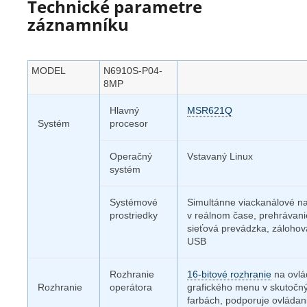
Technické parametre
záznamníku
MODEL
N6910S-P04-
8MP
Hlavný
MSR621Q
Systém
procesor
Operačný
Vstavaný Linux
systém
Systémové
Simultánne viackanálové n
prostriedky
v reálnom čase, prehrávani
sieťová prevádzka, zálohov
USB
Rozhranie
16-bitové rozhranie
na ovlá
Rozhranie
operátora
grafického menu v skutočn
farbách, podporuje ovládan