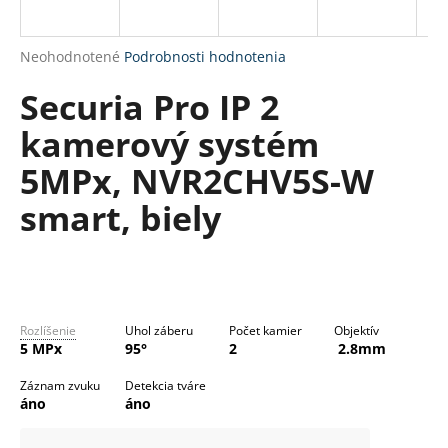
R
á
M
j
Priemerné
Neohodnotené
Podrobnosti hodnotenia
s
O
hodnotenie
Securia Pro IP 2
produktu
ť
je
?
kamerový systém
0,0
z
5MPx, NVR2CHV5S-W
5
hviezdičiek.
smart, biely
HĽADAŤ
O
Rozlíšenie
Uhol záberu
Počet kamier
Objektív
d
5 MPx
95°
2
2.8mm
p
o
Záznam zvuku
Detekcia tváre
áno
áno
r
ú