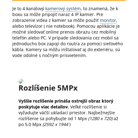
Je to 4 kanálový
kamerový systém
, to znamená, že k
boxu sa môže pripojiť naraz 4 IP kamier.
Pre
zobrazenie videa z kamier sa môže použiť
monitor
,
alebo televízor ( nie notebook).
Pomocou aplikácie je
možné sledovať online prenos obrazu cez mobilný
telefón alebo PC.
V prípade sledovania cez mobil sa
jednoducho box zapojí do routra za pomoci sieťového
kábla.
Kamery sa môžu inštalovať aj do exteriéru, sú
vode odolné s nočným prisvietením.
Rozlíšenie 5MPx
Vyššie rozlíšenie prináša ostrejší obraz ktorý
poskytuje viac detailov.
Veľké rozlíšenie si
vyžadujte väčší ukladací priestor. Najbežnejšie
rozlíšenie sa pohybujte od 1 Mpx
(1280 x 720)
až
po 5,0 Mpx
(2592 x 1944
)