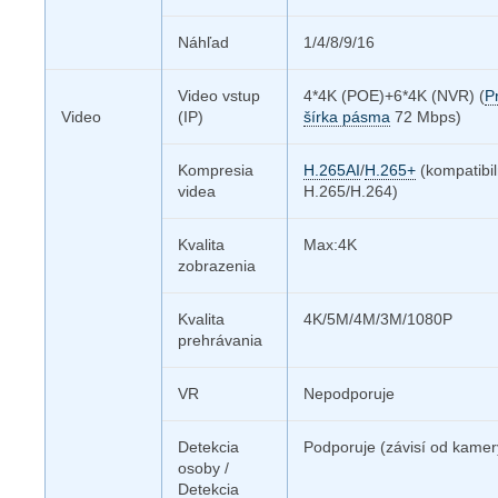
Náhľad
1/4/8/9/16
Video vstup
4*4K (POE)+6*4K (NVR) (
P
Video
(IP)
šírka pásma
72 Mbps)
Kompresia
H.265AI
/
H.265+
(kompatibi
videa
H.265/H.264)
Kvalita
Max:4K
zobrazenia
Kvalita
4K/5M/4M/3M/1080P
prehrávania
VR
Nepodporuje
Detekcia
Podporuje (závisí od kamer
osoby /
Detekcia