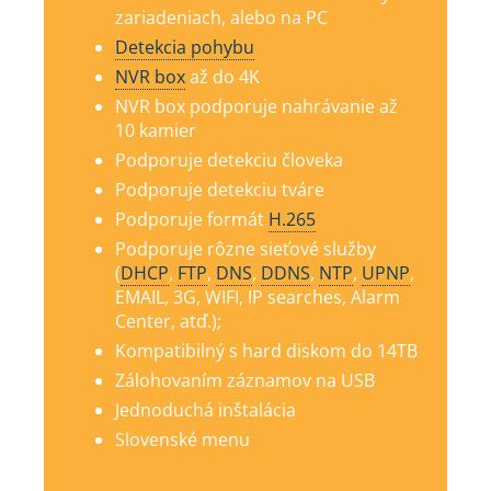
zariadeniach, alebo na PC
Detekcia pohybu
NVR box
až do 4K
NVR box podporuje nahrávanie až
10 kamier
Podporuje detekciu človeka
Podporuje detekciu tváre
Podporuje formát
H.265
Podporuje rôzne sieťové služby
(
DHCP
,
FTP
,
DNS
,
DDNS
,
NTP
,
UPNP
,
EMAIL, 3G, WIFI, IP searches, Alarm
Center, atď.);
Kompatibilný s hard diskom do 14TB
Zálohovaním záznamov na USB
Jednoduchá inštalácia
Slovenské menu