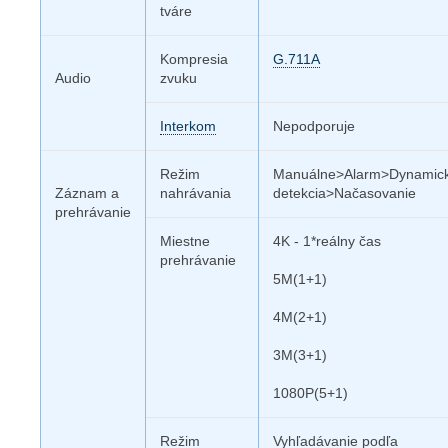
tváre
Kompresia
G.711A
Audio
zvuku
Interkom
Nepodporuje
Režim
Manuálne>Alarm>Dynamic
Záznam a
nahrávania
detekcia>Načasovanie
prehrávanie
Miestne
4K - 1*reálny čas
prehrávanie
5M(1+1)
4M(2+1)
3M(3+1)
1080P(5+1)
Režim
Vyhľadávanie podľa