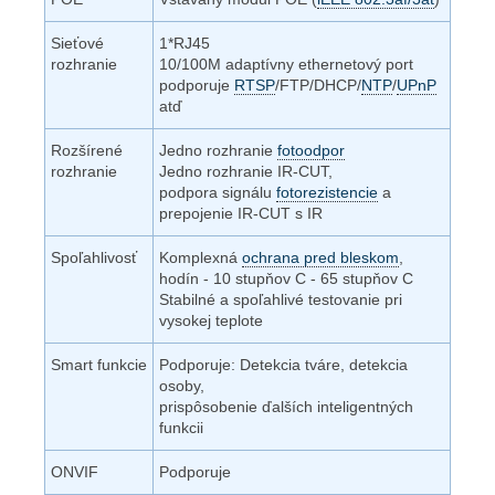
Sieťové
1*RJ45
rozhranie
10/100M adaptívny ethernetový port
podporuje
RTSP
/FTP/DHCP/
NTP
/
UPnP
atď
Rozšírené
Jedno rozhranie
fotoodpor
rozhranie
Jedno rozhranie IR-CUT,
podpora signálu
fotorezistencie
a
prepojenie IR-CUT s IR
Spoľahlivosť
Komplexná
ochrana pred bleskom
,
hodín - 10 stupňov C - 65 stupňov C
Stabilné a spoľahlivé testovanie pri
vysokej teplote
Smart funkcie
Podporuje: Detekcia tváre, detekcia
osoby,
prispôsobenie ďalších inteligentných
funkcii
ONVIF
Podporuje