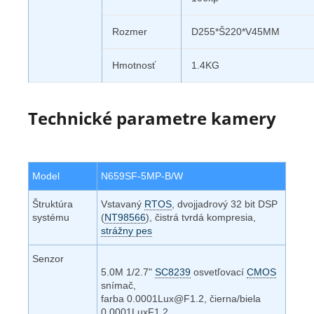
Rozmer
D255*Š220*V45MM
Hmotnosť
1.4KG
Technické parametre kamery
Model
N659SF-5MP-B/W
Štruktúra
Vstavaný
RTOS
, dvojjadrový 32 bit DSP
systému
(
NT98566
), čistrá tvrdá kompresia,
strážny pes
Senzor
5.0M 1/2.7"
SC8239
osvetľovací
CMOS
snímač,
farba 0.0001Lux@F1.2, čierna/biela
0.0001LuxF1.2