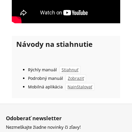
Návody na stiahnutie
Rýchly manuál
Stiahnuť
Podrobný manuál
Zobraziť
Mobilná aplikácia
Nainštalovať
Z
á
Odoberať newsletter
p
Nezmeškajte žiadne novinky či zľavy!
ä