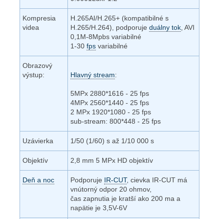
Kompresia
H.265AI/H.265+ (kompatibilné s
videa
H.265/H.264), podporuje
duálny tok
, AVI
0,1M-8Mpbs variabilné
1-30
fps
variabilné
Obrazový
výstup:
Hlavný stream
:
5MPx 2880*1616 - 25 fps
4MPx 2560*1440 - 25 fps
2 MPx 1920*1080 - 25 fps
sub-stream: 800*448 - 25 fps
Uzávierka
1/50 (1/60) s až 1/10 000 s
Objektív
2,8 mm 5 MPx HD objektív
Deň a noc
Podporuje
IR-CUT
, cievka IR-CUT má
vnútorný odpor 20 ohmov,
čas zapnutia je kratší ako 200 ma a
napätie je 3,5V-6V