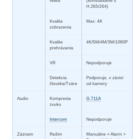
videa
(kombatibilné s
H.265/264)
Kvalita
Max: 4K
zobrazenia
Kvalita
4K/5M/4M/3M/1080P
prehrávania
VR
Nepodporuje
Detekcia
Podporuje, v závisí
človeka/Tváre
od kamery
Audio
Kompresia
G.711A
zvuku
Intercom
Nepodporuje
Záznam
Režim
Manuálne > Alarm >