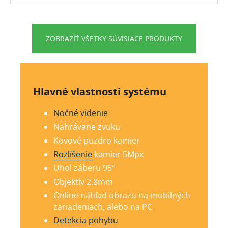
ZOBRAZIŤ VŠETKY SÚVISIACE PRODUKTY
Hlavné vlastnosti systému
Nočné videnie
Nahrávane zvuku
Kovové puzdro kamier
Rozlíšenie
kamier 5Mp
x
Uhol záberu 95°
Objektív 2.8mm
Online náhľad obrazu na mobilných
zariadeniach, alebo na PC
Detekcia pohybu