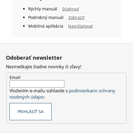
Rýchly manuál
Stiahnuť
Podrobný manuál
Zobraziť
Mobilná aplikácia
Nainštalovať
Z
á
Odoberať newsletter
p
Nezmeškajte žiadne novinky či zľavy!
ä
t
Email
i
Vložením e-mailu súhlasíte s
podmienkami ochrany
e
osobných údajov
PRIHLÁSIŤ SA