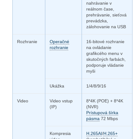
nahrávanie v
reálnom čase,
prehrávanie, sieťová
prevádzka,
zálohovanie na USB
Rozhranie
Operačné
16-bitové rozhranie
rozhranie
na ovládanie
grafikcého menu v
skutočných farbách,
podporuje vládanie
myši
Ukážka
1/4/8/9/16
Video
Video vstup
8*4K (POE) + 8*4K
(IP)
(NVR)
Prístupová šírka
pásma
72 Mbps
Kompresia
H.265AI
/
H.265+