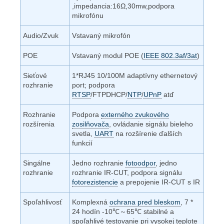
,impedancia:16Ω,30mw,podpora
mikrofónu
Audio/Zvuk
Vstavaný mikrofón
POE
Vstavaný modul POE (
IEEE 802.3af/3at
)
Sieťové
1*RJ45 10/100M adaptívny ethernetový
rozhranie
port; podpora
RTSP
/FTPDHCP/
NTP
/
UPnP
atď
Rozhranie
Podpora
externého zvukového
rozšírenia
zosilňovača
, ovládanie signálu bieleho
svetla,
UART
na rozšírenie ďalších
funkcií
Singálne
Jedno rozhranie
fotoodpor
, jedno
rozhranie
rozhranie IR-CUT, podpora signálu
fotorezistencie
a prepojenie IR-CUT s IR
Spoľahlivosť
Komplexná
ochrana pred bleskom
, 7 *
24 hodín -10℃～65℃ stabilné a
spoľahlivé testovanie pri vysokej teplote