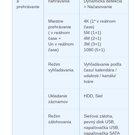
a
nahrávania
Dynamická detekcia
prehrávanie
> Načasovanie
Miestne
4K (1* v reálnom
prehrávanie
čase)
( v reálnom
5M (1+1)
čase +
4M (2+1)
Un v reálnom
3M (3+1)
čase)
1080 (5+1)
Režim
Vyhľadávanie podľa
vyhľadávania
času/ kalendára /
udalosti / kanálu/
tváre
Ukladanie
HDD, Sieť
záznamov
Režim
Sieťová záloha,
zálohovania
pevný disk USB,
napaľovačka USB,
napaľovačka SATA