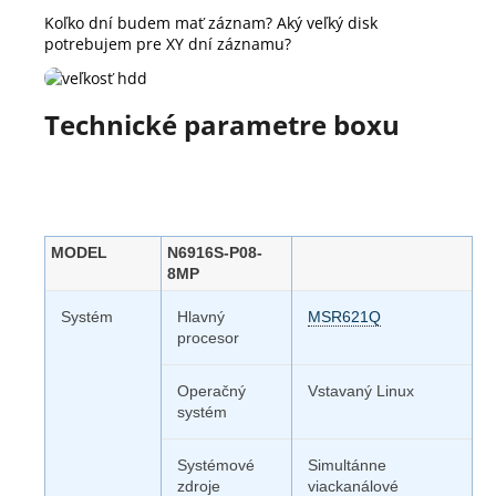
Koľko dní budem mať záznam? Aký veľký disk
potrebujem pre XY dní záznamu?
Technické parametre boxu
MODEL
N6916S-P08-
8MP
Systém
Hlavný
MSR621Q
procesor
Operačný
Vstavaný Linux
systém
Systémové
Simultánne
zdroje
viackanálové