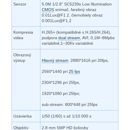
Senzor
5.0M 1/2.8" SC5239s Low Illumination
CMOS
snímač, farebný obraz
0.01Lux@F1.2, čiernobiely obraz
0.001Lux@F1.2
Kompresia
H.265+ (kompatibilné s H.265/H.264),
videa
podpora
dual stream
, AVI; 0,1M~8Mpbs
variabilné;1~30f/s variabilné
Obrazový
výstup
Hlavný stream
: 2880*1616 pri 20fps,
2560*1440 pri
25 fps
2304*1296 pri 25fps,
1920*1080 pri 25fps;
sub-stream: 800*448 pri 25fps
Uzávierka
1/50 (1/60) s až 1/10 000 s
Objektív
2,8 mm 5MP HD šošovky