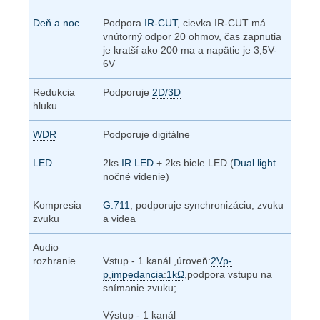
Deň a noc
Podpora
IR-CUT
, cievka IR-CUT má
vnútorný odpor 20 ohmov, čas zapnutia
je kratší ako 200 ma a napätie je 3,5V-
6V
Redukcia
Podporuje
2D/3D
hluku
WDR
Podporuje digitálne
LED
2ks
IR LED
+ 2ks biele LED (
Dual light
nočné videnie)
Kompresia
G.711
, podporuje synchronizáciu, zvuku
zvuku
a videa
Audio
rozhranie
Vstup - 1 kanál ,úroveň:
2Vp-
p
,
impedancia
:
1kΩ
,podpora vstupu na
snímanie zvuku;
Výstup - 1 kanál