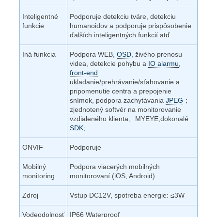
Inteligentné
Podporuje detekciu tváre, detekciu
funkcie
humanoidov a podporuje prispôsobenie
ďalších inteligentných funkcií atď.
Iná funkcia
Podpora WEB,
OSD
, živého prenosu
videa, detekcie pohybu a
IO alarmu
,
front-end
ukladanie/prehrávanie/sťahovanie a
pripomenutie centra a prepojenie
snímok, podpora zachytávania
JPEG
；
zjednotený softvér na monitorovanie
vzdialeného klienta、MYEYE;dokonalé
SDK
;
ONVIF
Podporuje
Mobilný
Podpora viacerých mobilných
monitoring
monitorovaní (iOS, Android)
Zdroj
Vstup DC12V, spotreba energie: ≤3W
Vodeodolnosť
IP66 Waterproof