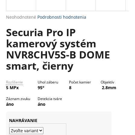
R
á
M
j
Priemerné
Neohodnotené
Podrobnosti hodnotenia
s
O
hodnotenie
Securia Pro IP
produktu
ť
je
?
kamerový systém
0,0
z
NVR8CHV5S-B DOME
5
hviezdičiek.
smart, čierny
HĽADAŤ
Rozlíšenie
Uhol záberu
Počet kamier
Objektív
5 MPx
95°
8
2.8mm
O
Záznam zvuku
Detekcia tváre
d
áno
áno
p
o
NAHRÁVANIE
r
ú