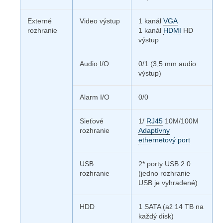
Externé
Video výstup
1 kanál
VGA
rozhranie
1 kanál
HDMI
HD
výstup
Audio I/O
0/1 (3,5 mm audio
výstup)
Alarm I/O
0/0
Sieťové
1/
RJ45
10M/100M
rozhranie
Adaptívny
ethernetový port
USB
2* porty USB 2.0
rozhranie
(jedno rozhranie
USB je vyhradené)
HDD
1 SATA (až 14 TB na
každý disk)