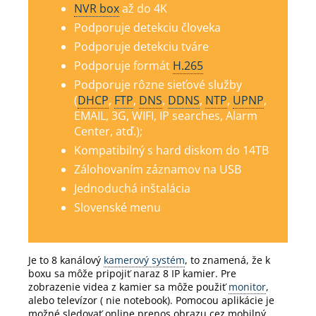
NVR box
až do 4K
Podporuje detekciu človeka
Podporuje detekciu tváre
Podporuje formát
H.265
Podporuje rôzne sieťové služby
(
DHCP
,
FTP
,
DNS
,
DDNS
,
NTP
,
UPNP
,
EMAIL, 3G, WIFI, IP searches, Alarm
Center, atď.);
Kompatibilný s hard diskom do 14TB
Zálohovaním záznamov na USB
Jednoduchá inštalácia
Slovenské menu
Je to 8 kanálový
kamerový systém
, to znamená, že k
boxu sa môže pripojiť naraz 8 IP kamier.
Pre
zobrazenie videa z kamier sa môže použiť
monitor
,
alebo televízor ( nie notebook).
Pomocou aplikácie je
možné sledovať online prenos obrazu cez mobilný