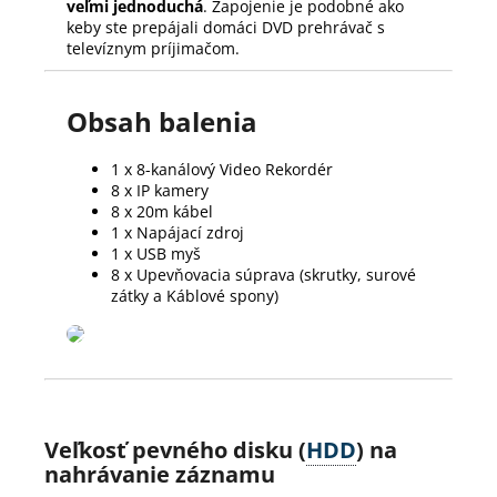
veľmi jednoduchá
. Zapojenie je podobné ako
keby ste prepájali domáci DVD prehrávač s
televíznym príjimačom.
Obsah balenia
1 x 8-kanálový Video Rekordér
8 x IP kamery
8 x 20m kábel
1 x Napájací zdroj
1 x USB myš
8 x Upevňovacia súprava (skrutky, surové
zátky a Káblové spony)
Veľkosť pevného disku (
HDD
) na
nahrávanie záznamu