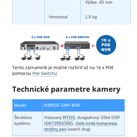
Výška: 45 mm
Hmotnosť
1,5 kg
Tento záznamník je možné rozšíriť až na 16 x POE
pomocou
Poe Switchu
Technické parametre kamery
Model
N388SF-5MP-B/W
Štruktúra
Vstavaný
RTOS
, dvojjadrový 32bit DSP
systému
(
GK7205V300
),
čistá tvrdá kompresia
,
strážny pes
(watch dog)