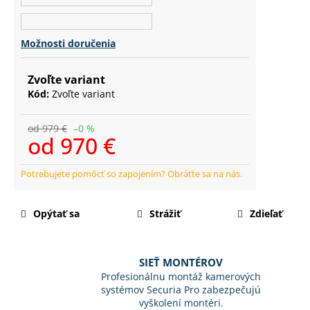
č
a
m
Možnosti doručenia
e
Zvoľte variant
Kód:
Zvoľte variant
od 979 €
–0 %
od
970 €
Jednotková
cena:
Opýtať sa
Strážiť
Zdieľať
SIEŤ MONTÉROV
Profesionálnu montáž kamerových
systémov Securia Pro zabezpečujú
vyškolení montéri.