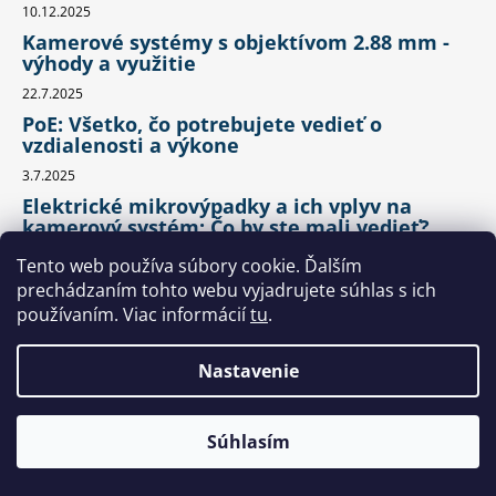
10.12.2025
Kamerové systémy s objektívom 2.88 mm -
výhody a využitie
22.7.2025
PoE: Všetko, čo potrebujete vedieť o
vzdialenosti a výkone
3.7.2025
Elektrické mikrovýpadky a ich vplyv na
kamerový systém: Čo by ste mali vedieť?
27.6.2025
Tento web používa súbory cookie. Ďalším
prechádzaním tohto webu vyjadrujete súhlas s ich
používaním. Viac informácií
tu
.
Kontakt
info
@
securiapro.sk
Nastavenie
Facebook
securiapro.sk
🌡️ Z dôvodu vysokých teplôt bude naša predajňa od 5. 8. do 7.
Súhlasím
Youtube
8. otvorená len do 12:00 hod.
Adresa predajne