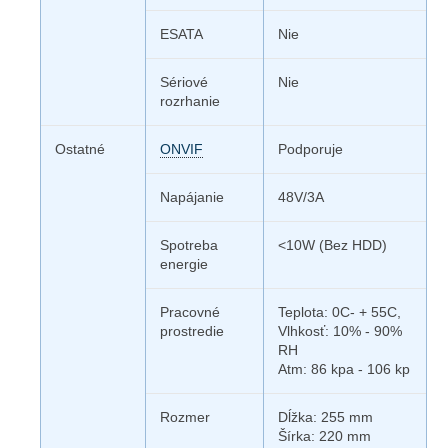
ESATA
Nie
Sériové
Nie
rozrhanie
Ostatné
ONVIF
Podporuje
Napájanie
48V/3A
Spotreba
<10W (Bez HDD)
energie
Pracovné
Teplota: 0C- + 55C,
prostredie
Vlhkosť: 10% - 90%
RH
Atm: 86 kpa - 106 kp
Rozmer
Dĺžka: 255 mm
Šírka: 220 mm